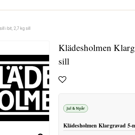
i bit, 2,7 kg sill
Klädesholmen Klargra
sill
Lägg till i favoritlistan
Jul & Nyår
Klädesholmen Klargravad 5-min