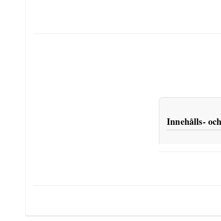
Innehålls- oc
Ingredienser
SILL (Clupea har