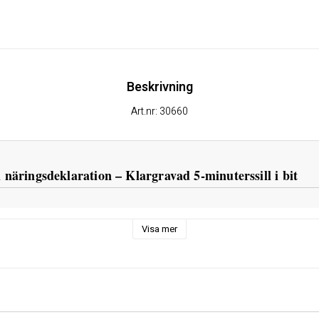
Beskrivning
Art.nr: 30660
h näringsdeklaration – Klargravad 5-minuterssill i bit
Visa mer
engus), vatten, socker, salt, ättika, konserveringsmedel (E211).