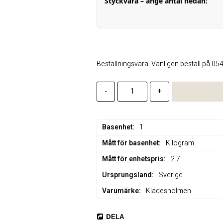
Styckvara – ange antal nedan:
Beställningsvara. Vänligen beställ på 05
-
+
Basenhet
1
Mått för basenhet
Kilogram
Mått för enhetspris
2.7
Ursprungsland
Sverige
Varumärke
Klädesholmen
DELA